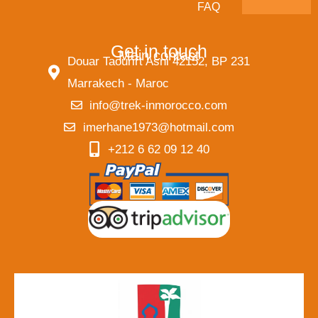
FAQ
Get in touch
Main contact
Douar Taourirt Asni 42152, BP 231
Marrakech - Maroc
info@trek-inmorocco.com
imerhane1973@hotmail.com
+212 6 62 09 12 40